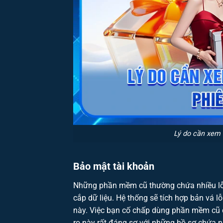
Lý do cần xem 
Bảo mật tài khoản
Những phần mềm cũ thường chứa nhiều lỗ 
cắp dữ liệu. Hệ thống sẽ tích hợp bản vá 
này. Việc bạn cố chấp dùng phần mềm cũ đồ
ro này rất đáng sợ với những hồ sơ chứa nh