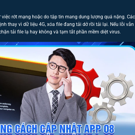
từ việc rớt mạng hoặc do tập tin mang dung lượng quá nặng. Cá
thay vì dữ liệu 4G, xóa file đang tải dở rồi tải lại. Nếu lỗi vẫn
chặn tải file lạ hay không và tạm tắt phần mềm diệt virus.