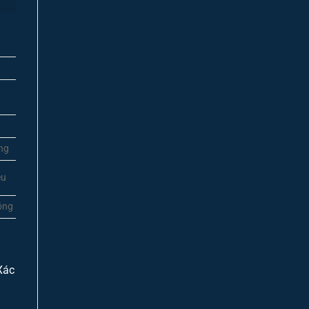
ộng
ệu
ông
 Xác