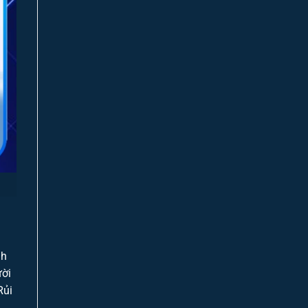
nh
ười
Rủi