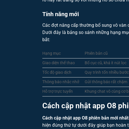
Tính năng mới
Các đợt nâng cấp thường bổ sung vô vàn cô
Dưới đây là bảng so sánh những hạng mụ
bắt:
Hạng mục
Phiên bản cũ
Giao diện thể thao
Bố cục cũ, khá ít nút lọc
Tốc độ giao dịch
Quy trình tốn nhiều bước
Thông báo nhắc nhở
Gửi thông báo rất chậm
Hỗ trợ trực tuyến
Khung chat vô cùng cơ 
Cách cập nhật app O8 phi
Cách cập nhật app O8 phiên bản mới nhất
hiện đúng thứ tự dưới đây giúp bạn hoàn t