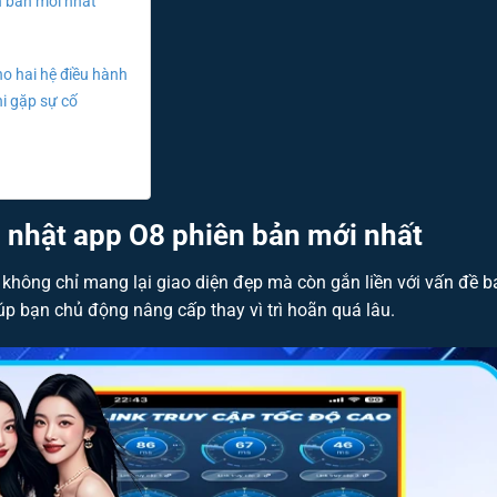
n bản mới nhất
o hai hệ điều hành
i gặp sự cố
 nhật app O8 phiên bản mới nhất
không chỉ mang lại giao diện đẹp mà còn gắn liền với vấn đề b
iúp bạn chủ động nâng cấp thay vì trì hoãn quá lâu.