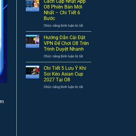
Cách Cập Nhật App
Nạp
Tiếp
O8 Phiên Bản Mới
Tiền
O8
Nhất – Chi Tiết 6
O8
Cực
Bước
Qua
Kỳ
USDT
Hút
ở
Chức năng bình luận bị tắt
Chỉ
Khách
Cách
Với
Cập
Hướng Dẫn Cài Đặt
3
Nhật
VPN Để Chơi O8 Trên
Bước
App
Trình Duyệt Nhanh
Chi
O8
Tiết
ở
Chức năng bình luận bị tắt
Phiên
Hướng
Bản
Dẫn
Mới
Chi Tiết 5 Lưu Ý Khi
Cài
Nhất
Soi Kèo Asian Cup
Đặt
–
2027 Tại O8
VPN
Chi
ở
Chức năng bình luận bị tắt
Để
Tiết
Chi
Chơi
6
Tiết
O8
Bước
ìm
5
Trên
Lưu
Trình
Ý
Duyệt
Khi
Nhanh
Soi
Kèo
Asian