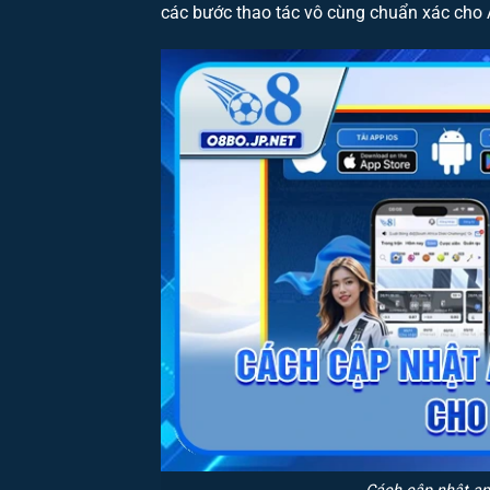
các bước thao tác vô cùng chuẩn xác cho A