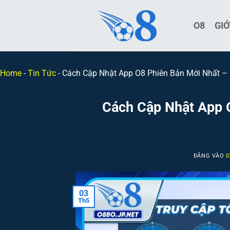
Bỏ
qua
O8
GIỚ
nội
dung
Home
-
Tin Tức
-
Cách Cập Nhật App O8 Phiên Bản Mới Nhất – 
Cách Cập Nhật App O
ĐĂNG VÀO
0
03
Th5