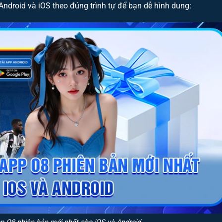
ndroid và iOS theo đúng trình tự để bạn dễ hình dung: