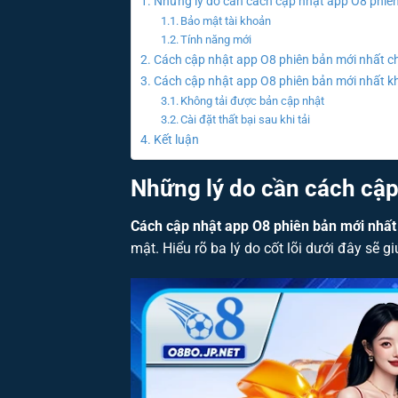
Những lý do cần cách cập nhật app O8 phiê
Bảo mật tài khoản
Tính năng mới
Cách cập nhật app O8 phiên bản mới nhất ch
Cách cập nhật app O8 phiên bản mới nhất kh
Không tải được bản cập nhật
Cài đặt thất bại sau khi tải
Kết luận
Những lý do cần cách cập
Cách cập nhật app O8 phiên bản mới nhất
mật. Hiểu rõ ba lý do cốt lõi dưới đây sẽ g