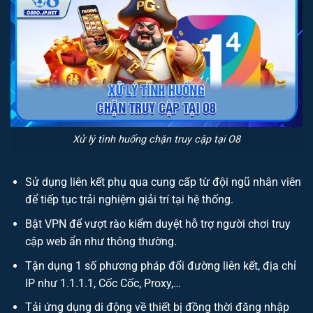
Xử lý tình huống chặn truy cập tại O8
Sử dụng liên kết phụ qua cung cấp từ đội ngũ nhân viên
để tiếp tục trải nghiệm giải trí tại hệ thống.
Bật VPN để vượt rào kiểm duyệt hỗ trợ người chơi truy
cập web ẩn như thông thường.
Tận dụng 1 số phương pháp đổi đường liên kết, địa chỉ
IP như 1.1.1.1, Cốc Cốc, Proxy,…
Tải ứng dụng di động về thiết bị đồng thời đăng nhập