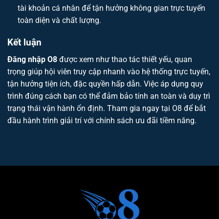
tài khoản cá nhân để tận hưởng không gian trực tuyến
toàn diện và chất lượng.
Kết luận
Đăng nhập O8
được xem như thao tác thiết yếu, quan
trọng giúp hội viên truy cập nhanh vào hệ thống trực tuyến,
tận hưởng tiện ích, đặc quyền hấp dẫn. Việc áp dụng quy
trình đúng cách bạn có thể đảm bảo tính an toàn và duy trì
trạng thái vận hành ổn định. Tham gia ngay tại O8 để bắt
đầu hành trình giải trí với chính sách ưu đãi tiềm năng.