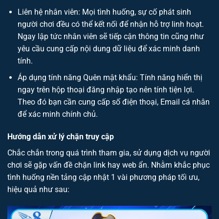
Liên hệ nhân viên: Mọi tình huống, sự cố phát sinh
người chơi đều có thể kết nối để nhận hỗ trợ linh hoạt.
Ngay lập tức nhân viên sẽ tiếp cận thông tin cũng như
yêu cầu cung cấp nội dung dữ liệu để xác minh danh
tính.
Áp dụng tính năng Quên mật khẩu: Tính năng hiển thị
ngay trên hộp thoại đăng nhập tạo nên tính tiện lợi.
Theo đó bạn cần cung cấp số điện thoại, Email cá nhân
để xác minh chính chủ.
Hướng dẫn xử lý chặn truy cập
Chắc chắn trong quá trình tham gia, sử dụng dịch vụ người
chơi sẽ gặp vấn đề chặn link hay web ẩn. Nhằm khắc phục
tình huống nền tảng cập nhật 1 vài phương pháp tối ưu,
hiệu quả như sau: